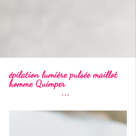
épilation lumière pulsée maillot
homme Quimper